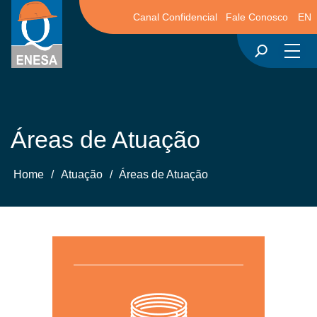
Canal Confidencial
Fale Conosco
EN
Áreas de Atuação
Home
/
Atuação
/
Áreas de Atuação
Para mais informações,
clique aqui
para acessar a página da área.