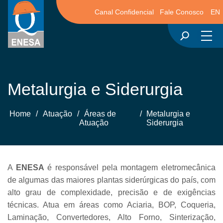
Canal Confidencial
Fale Conosco
EN
Metalurgia e Siderurgia
Home
/
Atuação
/
Áreas de
/
Metalurgia e
Atuação
Siderurgia
A
ENESA
é responsável pela montagem eletromecânica
de algumas das maiores plantas siderúrgicas do país, com
alto grau de complexidade, precisão e de exigências
técnicas. Atua em áreas como Aciaria, BOP, Coqueria,
Laminação, Convertedores, Alto Forno, Sinterização,