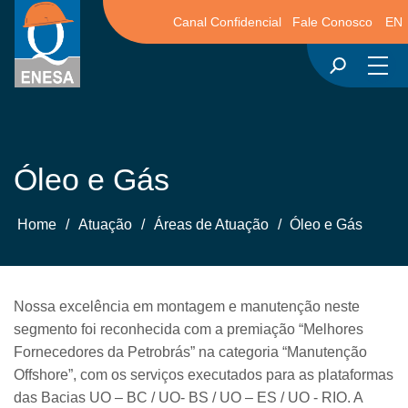
Canal Confidencial
Fale Conosco
EN
Óleo e Gás
Home
/
Atuação
/
Áreas de Atuação
/
Óleo e Gás
Nossa excelência em montagem e manutenção neste
segmento foi reconhecida com a premiação “Melhores
Fornecedores da Petrobrás” na categoria “Manutenção
Offshore”, com os serviços executados para as plataformas
das Bacias UO – BC / UO‐ BS / UO – ES / UO ‐ RIO. A