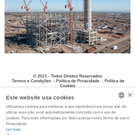
© 2021 - Todos Direitos Reservados
Termos e Condições
Política de Privacidade
Política de
Cookies
Powered by MZ
×
Este website usa cookies
Powered by MZ
Utilizamos cookies para melhorar a sua experiência em nosso site. Ao
PORTUGUESE
utilizar esse site, você automaticamente concorda com o uso de
Utilizamos cookies para melhorar a sua experiência em
cookies. Para mais informações por favor acesse nosso Termo de uso e
ENGLISH
nosso site. Ao utilizar esse site, você automaticamente
Privacidade.
Ler mais
concorda com o uso de cookies. Para mais informações