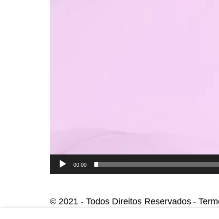
Quem Somos
Responsab
Histórico
Seguranç
Ocupacio
Propósito, Missão, Visão e
Valores
Meio Amb
Competências
Qualidad
Estratégia e Vantagens
Sustentab
Competitivas
ESG
Código de Conduta
Manual d
Política de Privacidade
Política d
Política Anticorrupção e
Responsab
Antissuborno
00:00
© 2021 - Todos Direitos Reservados
Term