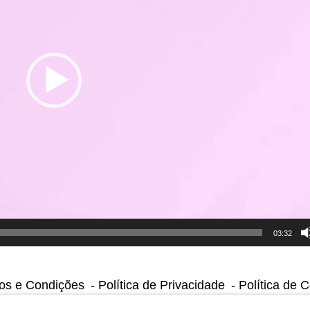
ilidade Corporativa
Atuação
Grupo ENESA
a e Saúde
Onde Atuamos
Estrutura
nal
Societária
Áreas de Atuação
iente
Impacto Ener
Alumínio
e
Lau Rent
Energia Hidrelétrica
ilidade
Energia
Termelétrica
e Fornecedores
Manutenção
e SGI
Industrial
ilidade Social
Manutenção
Offshore
Metalurgia e
Siderurgia
03:32
Mineração
Óleo e Gás
os e Condições
Política de Privacidade
Política de 
Papel e Celulose
Outros Segmentos