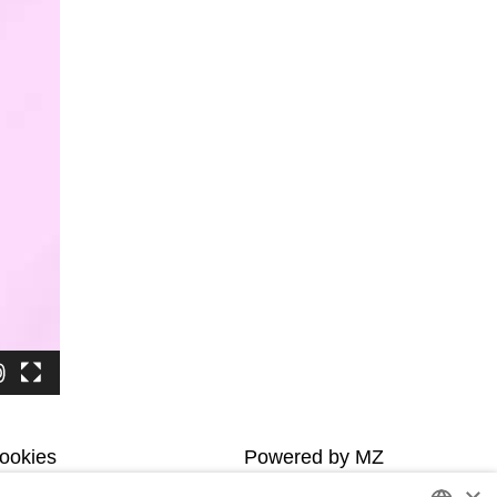
Comunicação
Prêmios e
Certificações
Notícias
Campanhas
gia
Fale com a
Enesa
Fale
Conosco
Onde
Estamos
Trabalhe
Conosco
Vídeo
Institucional
Cookies
Powered by MZ