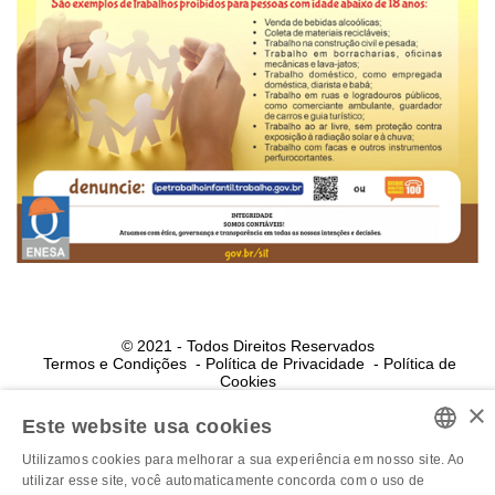
© 2021 - Todos Direitos Reservados
Termos e Condições
Política de Privacidade
Política de
Cookies
Powered by MZ
×
Este website usa cookies
Powered by MZ
Utilizamos cookies para melhorar a sua experiência em nosso site. Ao
PORTUGUESE
utilizar esse site, você automaticamente concorda com o uso de
Utilizamos cookies para melhorar a sua experiência em